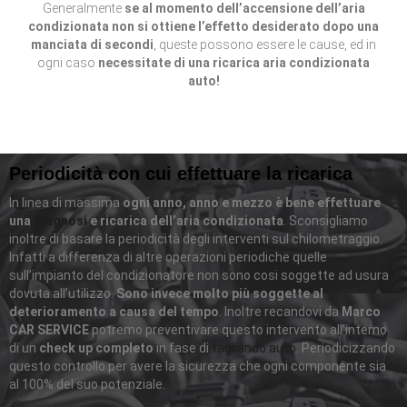
Generalmente
se al momento dell’accensione dell’aria
condizionata non si ottiene l’effetto desiderato dopo una
manciata di secondi
, queste possono essere le cause, ed in
ogni caso
necessitate di una ricarica aria condizionata
auto!
Periodicità con cui effettuare la ricarica
In linea di massima
ogni anno, anno e mezzo è bene effettuare
una
diagnosi
e ricarica dell’aria condizionata
. Sconsigliamo
inoltre di basare la periodicità degli interventi sul chilometraggio.
Infatti a differenza di altre operazioni periodiche quelle
sull’impianto del condizionatore non sono cosi soggette ad usura
dovuta all’utilizzo.
Sono invece molto più soggette al
deterioramento a causa del tempo
. Inoltre recandovi da
Marco
CAR SERVICE
potremo preventivare questo intervento all’interno
di un
check up completo
in fase di
tagliando auto
. Periodicizzando
questo controllo per avere la sicurezza che ogni componente sia
al 100% del suo potenziale.