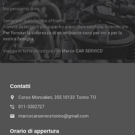
Noi pensiamo di no.
Sempre in quest’ottica offriamo
servizi di sanificazione auto
tramite detergenti per superfici e soluzioni sanificanti certificate.
Per fornirvi la sicurezza di un ambiente sano per voi e per la
vostra famiglia.
Viaggia in tutta sicurezza con
Marco CAR SERVICE
!
Contatti
Corso Moncalieri, 355 10133 Torino TO
011-3202727
marcocarservicetorino@gmail.com
Orario di appertura