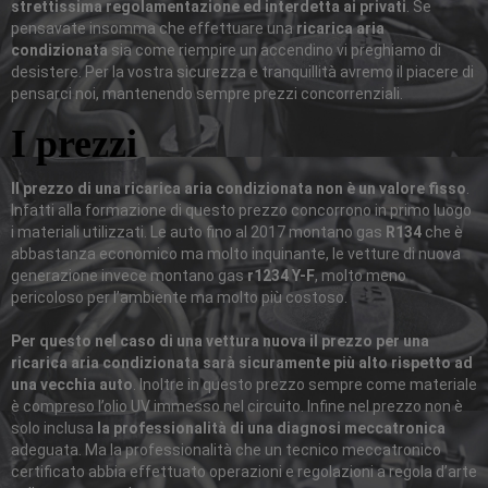
strettissima regolamentazione ed interdetta ai privati
. Se
pensavate insomma che effettuare una
ricarica aria
condizionata
sia come riempire un accendino vi preghiamo di
desistere. Per la vostra sicurezza e tranquillità avremo il piacere di
pensarci noi, mantenendo sempre prezzi concorrenziali.
I prezzi
Il prezzo di una ricarica aria condizionata non è un valore fisso
.
Infatti alla formazione di questo prezzo concorrono in primo luogo
i materiali utilizzati. Le auto fino al 2017 montano gas
R134
che è
abbastanza economico ma molto inquinante, le vetture di nuova
generazione invece montano gas
r1234 Y-F
, molto meno
pericoloso per l’ambiente ma molto più costoso.
Per questo nel caso di una vettura nuova il prezzo per una
ricarica aria condizionata sarà sicuramente più alto rispetto ad
una vecchia auto
. Inoltre in questo prezzo sempre come materiale
è compreso l’olio UV immesso nel circuito. Infine nel prezzo non è
solo inclusa
la professionalità di una diagnosi meccatronica
adeguata. Ma la professionalità che un tecnico meccatronico
certificato abbia effettuato operazioni e regolazioni a regola d’arte