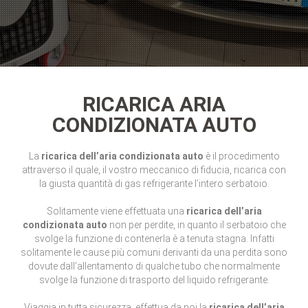
RICARICA ARIA
CONDIZIONATA AUTO
La
ricarica dell’aria condizionata auto
è il procedimento
attraverso il quale, il vostro meccanico di fiducia, ricarica con
la giusta quantità di gas refrigerante l’intero serbatoio.
Solitamente viene effettuata una
ricarica dell’aria
condizionata auto
non per perdite, in quanto il serbatoio che
svolge la funzione di contenerla è a tenuta stagna. Infatti
solitamente le cause più comuni derivanti da una perdita sono
dovute dall’allentamento di qualche tubo che normalmente
svolge la funzione di trasporto del liquido refrigerante.
Viaggia in tutta sicurezza, effettua da noi la
ricarica dell’aria