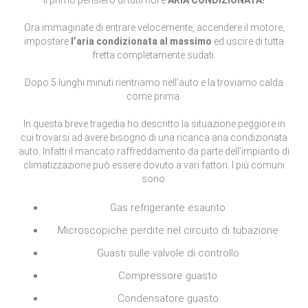
Il primo pensiero di tutti noi è
ARIA CONDIZIONATA!
Ora immaginate di entrare velocemente, accendere il motore,
impostare
l’aria condizionata al massimo
ed uscire di tutta
fretta completamente sudati.
Dopo 5 lunghi minuti rientriamo nell’auto e la troviamo calda
come prima.
In questa breve tragedia ho descritto la situazione peggiore in
cui trovarsi ad avere bisogno di una ricarica aria condizionata
auto. Infatti il mancato raffreddamento da parte dell’impianto di
climatizzazione può essere dovuto a vari fattori. I più comuni
sono:
Gas refrigerante esaurito
Microscopiche perdite nel circuito di tubazione
Guasti sulle valvole di controllo
Compressore guasto
Condensatore guasto