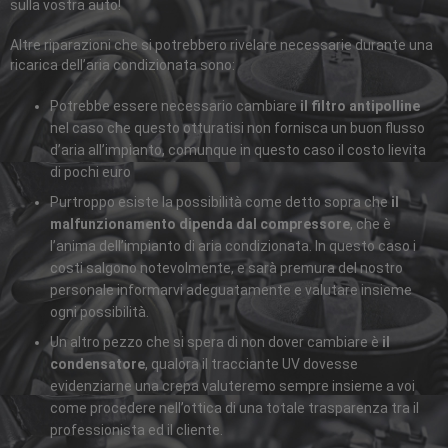
sulla vostra auto!
Altre riparazioni che si potrebbero rivelare necessarie durante una
ricarica dell’aria condizionata sono:
Potrebbe essere necessario cambiare
il filtro antipolline
nel caso che questo otturatisi non fornisca un buon flusso
d’aria all’impianto, comunque in questo caso il costo lievita
di pochi euro
Purtroppo esiste la possibilità come detto sopra che
il
malfunzionamento dipenda dal compressore
, che è
l’anima dell’impianto di aria condizionata. In questo caso i
costi salgono notevolmente, e sarà premura del nostro
personale informarvi adeguatamente e valutare insieme
ogni possibilità.
Un altro pezzo che si spera di non dover cambiare è
il
condensatore
, qualora il tracciante UV dovesse
evidenziarne una crepa valuteremo sempre insieme a voi
come procedere nell’ottica di una totale trasparenza tra il
professionista ed il cliente.