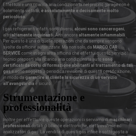
Effettuare una ricarica aria condizionata nel proprio garage non è
solamente vietato,
è assolutamente e decisamente molto
pericoloso.
I gas refrigeranti infatti sono diversi,
alcuni sono cancerogeni
,
altri
altamente inquinanti
. Altri ancora
altamente infiammabili
.
Per questo è una di quelle operazioni che da sempre vengono
svolte da officine autorizzate. Ma non solo, da
MARCO CAR
SERVICE
come in ogni altra officina che effettui questo servizio i
tecnici preposti alla ricarica aria condizionata auto
sono
certificati da corsi di formazione abilitanti al trattamento di tali
gas
e sono soggetti a periodica revisione di questa certificazione,
in modo da
garantire al cliente la sicurezza di un servizio
all’avanguardia
e sicuro.
Strumentazione e
professionalità
Inoltre per effettuare queste operazioni ci serviamo di
macchinari
professionali
dotati di bilance elettroniche, elettrovalvole ed
analizzatori di gas. La vendita di questi gas infine è sottoposta a