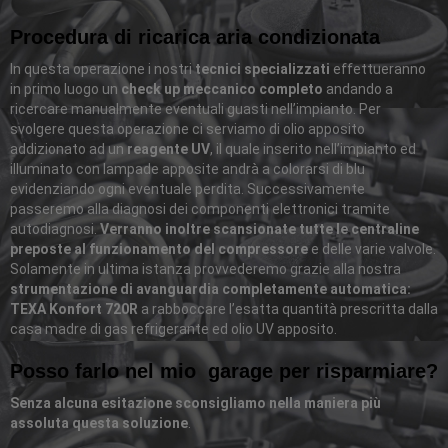
Procedura di ricarica aria condizionata
In questa operazione i nostri
tecnici specializzati
effettueranno
in primo luogo un
check up meccanico completo
andando a
ricercare manualmente eventuali guasti nell’impianto. Per
svolgere questa operazione ci serviamo di olio apposito
addizionato ad un
reagente UV
, il quale inserito nell’impianto ed
illuminato con lampade apposite andrà a colorarsi di blu
evidenziando ogni eventuale perdita. Successivamente
passeremo alla diagnosi dei componenti elettronici tramite
autodiagnosi.
Verranno inoltre scansionate tutte le centraline
preposte al funzionamento del compressore
e delle varie valvole.
Solamente in ultima istanza provvederemo grazie alla nostra
strumentazione di avanguardia completamente automatica:
TEXA Konfort 720R
a rabboccare l’esatta quantità prescritta dalla
casa madre di gas refrigerante ed olio UV apposito.
Posso farlo nel mio garage per risparmiare?
Senza alcuna esitazione sconsigliamo nella maniera più
assoluta questa soluzione
.