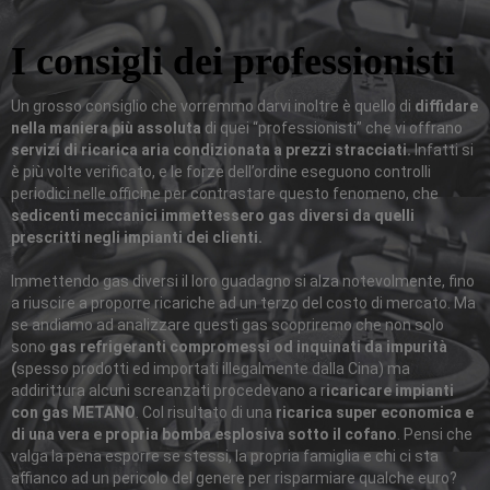
I consigli dei professionisti
Un grosso consiglio che vorremmo darvi inoltre è quello di
diffidare
nella maniera più assoluta
di quei “professionisti” che vi offrano
servizi di ricarica aria condizionata a prezzi stracciati.
Infatti si
è più volte verificato, e le forze dell’ordine eseguono controlli
periodici nelle officine per contrastare questo fenomeno, che
sedicenti meccanici immettessero gas diversi da quelli
prescritti negli impianti dei clienti.
Immettendo gas diversi il loro guadagno si alza notevolmente, fino
a riuscire a proporre ricariche ad un terzo del costo di mercato. Ma
se andiamo ad analizzare questi gas scopriremo che non solo
sono
gas refrigeranti compromessi od inquinati da impurità
(
spesso prodotti ed importati illegalmente dalla Cina) ma
addirittura alcuni screanzati procedevano a r
icaricare impianti
con gas METANO
. Col risultato di una
ricarica super economica e
di una vera e propria bomba esplosiva sotto il cofano
. Pensi che
valga la pena esporre se stessi, la propria famiglia e chi ci sta
affianco ad un pericolo del genere per risparmiare qualche euro?